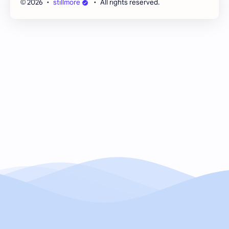
2026
‧
stillmore
‧ All rights reserved.
©